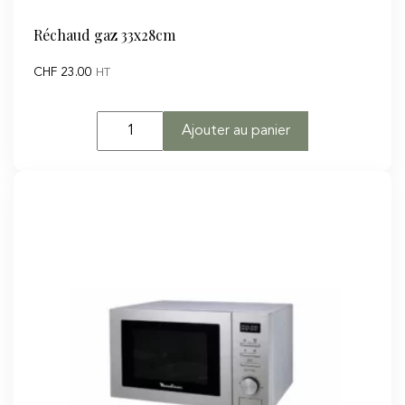
Réchaud gaz 33x28cm
CHF
23.00
HT
quantité
Ajouter au panier
de
Réchaud
gaz
33x28cm