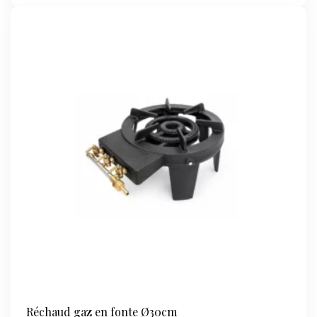
Poêle
à
Paëlla
Ø45cm
Réchaud gaz en fonte Ø30cm