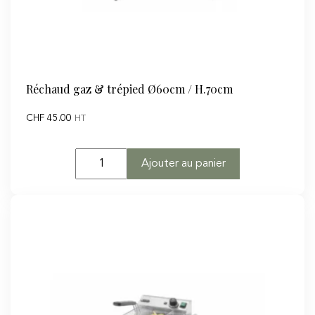
Réchaud gaz & trépied Ø60cm / H.70cm
CHF
45.00
HT
quantité
Ajouter au panier
de
Réchaud
gaz
&
trépied
Ø60cm
/