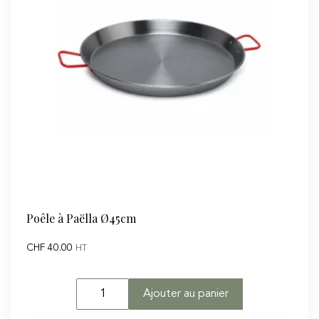
Poêle à Paëlla Ø45cm
CHF
40.00
HT
quantité
Ajouter au panier
de