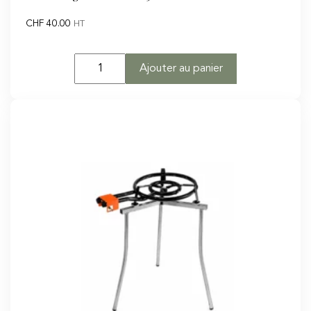
CHF
40.00
HT
quantité
Ajouter au panier
de
Réchaud
gaz
en
fonte
Ø30cm