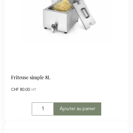
H.70cm
Friteuse simple 8L
CHF
80.00
HT
quantité
Ajouter au panier
de
Friteuse
simple