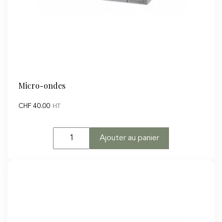
Micro-ondes
CHF
40.00
HT
quantité
Ajouter au panier
de
Micro-
ondes