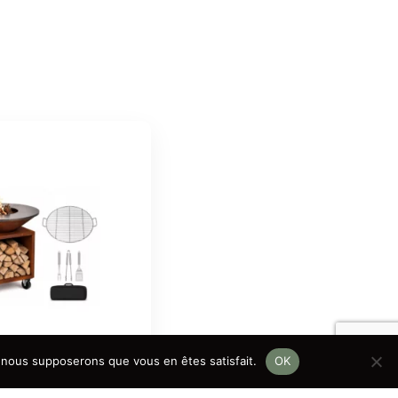
e, nous supposerons que vous en êtes satisfait.
OK
ncha Ø100 cm