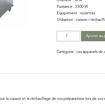
Intensité : 16 A
Puissance : 3500 W
Équipement : roulettes
Utilisation : cuisson / réchauf
quantité
Ajouter au 
de
Four
Catégorie :
Les appareils de 
ventilé
5
niveaux
combi
60x40cm
/
GN
pour la cuisson et le réchauffage de vos préparations lors de vo
1/1