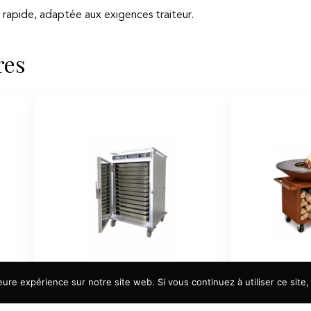
apide, adaptée aux exigences traiteur.
res
eure expérience sur notre site web. Si vous continuez à utiliser ce sit
Étuve mixte GN 2/1 12 niveaux
Brasero pla