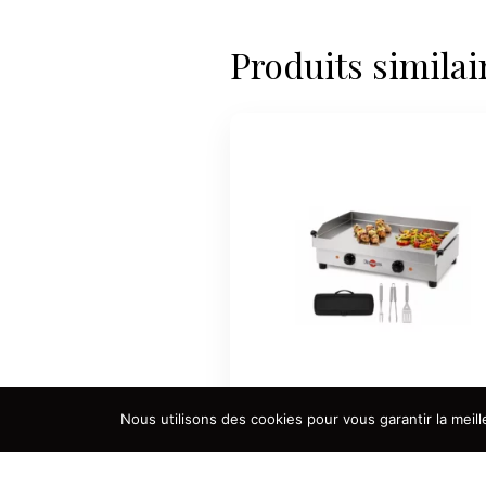
Produits similai
Nous utilisons des cookies pour vous garantir la meill
Grande plancha électrique
CHF
130.00
HT