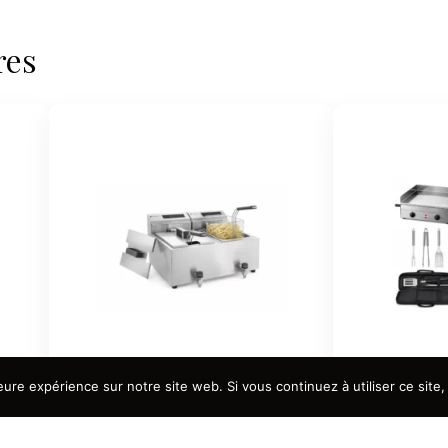
res
eure expérience sur notre site web. Si vous continuez à utiliser ce sit
Friteuse double 2x8L
Plancha élec
CHF
150.00
HT
CHF
120.00