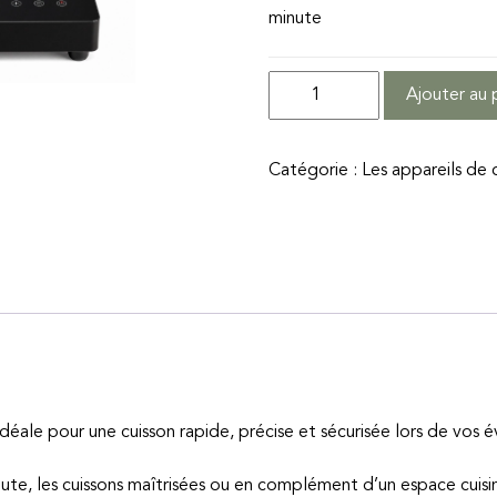
minute
quantité
Ajouter au 
de
Plaque
Catégorie :
Les appareils de 
à
induction
déale pour une cuisson rapide, précise et sécurisée lors de vos
nute, les cuissons maîtrisées ou en complément d’un espace cuisi