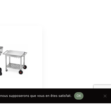
e, nous supposerons que vous en êtes satisfait.
OK
trique
HT