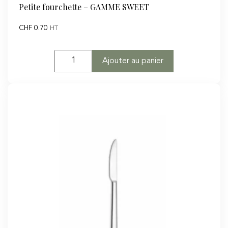
Petite fourchette – GAMME SWEET
CHF
0.70
HT
quantité
Ajouter au panier
de
Petite
fourchette
-
GAMME
SWEET