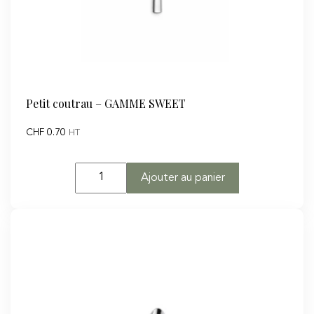
Petit coutrau – GAMME SWEET
CHF
0.70
HT
quantité
Ajouter au panier
de
Petit
coutrau
-
GAMME
SWEET