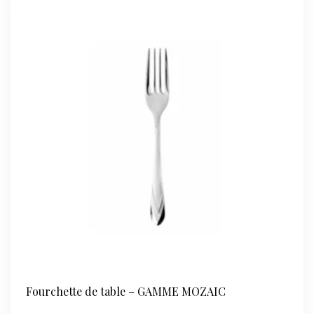
à
Moka
-
GAMME
ROSSINI
Fourchette de table – GAMME MOZAIC