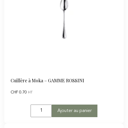
Cuillère à Moka – GAMME ROSSINI
CHF
0.70
HT
quantité
Ajouter au panier
de
Cuillère