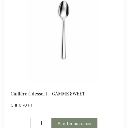
GAMME
SWEET
Cuillère à dessert – GAMME SWEET
CHF
0.70
HT
quantité
Ajouter au panier