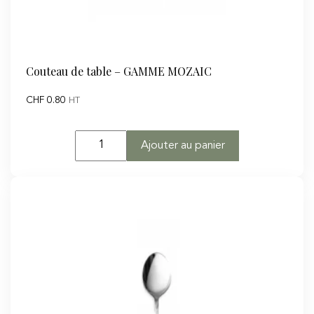
Couteau de table – GAMME MOZAIC
CHF
0.80
HT
quantité
Ajouter au panier
de
Couteau
de
table
-
GAMME
MOZAIC