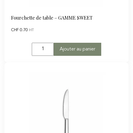
Fourchette de table – GAMME SWEET
CHF
0.70
HT
quantité
Ajouter au panier
de
Fourchette
de
table
-
GAMME
SWEET