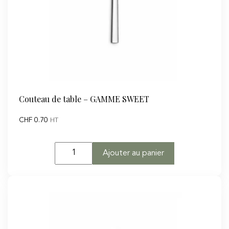
Couteau de table – GAMME SWEET
CHF
0.70
HT
quantité
Ajouter au panier
de
Couteau
de
table
-