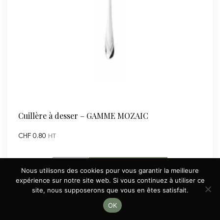
Cuillère à desser – GAMME MOZAIC
CHF
0.80
HT
quantité
Ajouter au panier
Nous utilisons des cookies pour vous garantir la meilleure
de
expérience sur notre site web. Si vous continuez à utiliser ce
site, nous supposerons que vous en êtes satisfait.
Cuillère
à
OK
desser