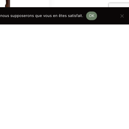
e, nous supposerons que vous en êtes satisfait.
OK
teak – GAMME
Ajouter au panier