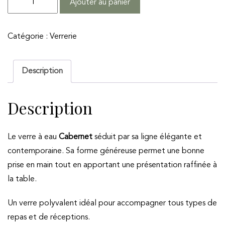
Ajouter au panier
de
Verre
Catégorie :
Verrerie
à
eau
40cl
Description
-
GAMME
Description
CABERNET
Le verre à eau
Cabernet
séduit par sa ligne élégante et
contemporaine. Sa forme généreuse permet une bonne
prise en main tout en apportant une présentation raffinée à
la table.
Un verre polyvalent idéal pour accompagner tous types de
repas et de réceptions.