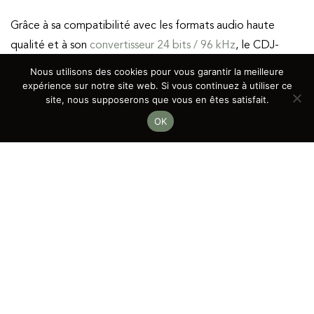
Grâce à sa compatibilité avec les formats audio haute
qualité et à son
convertisseur 24 bits / 96 kHz
, le CDJ-
2000 Nexus 2 garantit une restitution sonore puissante et
Nous utilisons des cookies pour vous garantir la meilleure
détaillée, idéale pour les prestations professionnelles.
expérience sur notre site web. Si vous continuez à utiliser ce
site, nous supposerons que vous en êtes satisfait.
OK
Sa fonction
Pro DJ Link
permet de connecter plusieurs
lecteurs entre eux afin de partager une seule source
musicale et de synchroniser les performances. Robuste,
précis et fiable, il s’impose comme un standard pour les DJ
sets en club, les mariages, les soirées privées et les
événements d’entreprise.