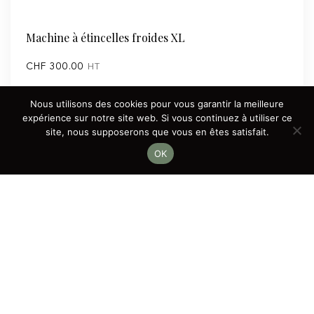
Machine à étincelles froides XL
CHF
300.00
HT
Nous utilisons des cookies pour vous garantir la meilleure
quantité
Ajouter au panier
expérience sur notre site web. Si vous continuez à utiliser ce
de
site, nous supposerons que vous en êtes satisfait.
Machine
OK
à
étincelles
froides
XL