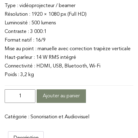
Type : vidéoprojecteur / beamer
Résolution : 1920 × 1080 px (Full HD)
Luminosité : 500 lumens
Contraste : 3 000:1
Format natif : 16/9
Mise au point : manuelle avec correction trapèze verticale
Haut-parleur : 14 W RMS intégré
Connectivité : HDMI, USB, Bluetooth, Wi-Fi
Poids : 3,2 kg
quantité
Ajouter au panier
de
Vidéoprojecteur
Catégorie :
Sonorisation et Audiovisuel
Full
HD