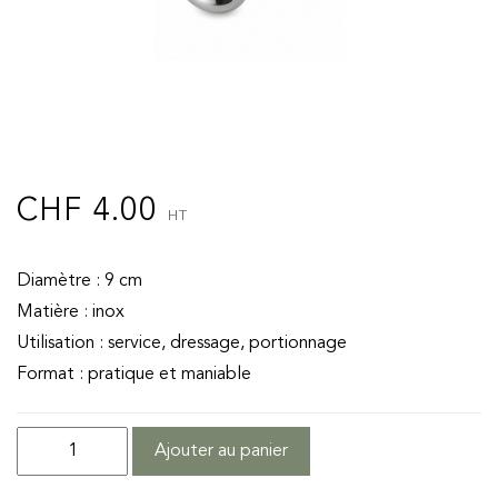
CHF
4.00
HT
Diamètre : 9 cm
Matière : inox
Utilisation : service, dressage, portionnage
Format : pratique et maniable
quantité
Ajouter au panier
de