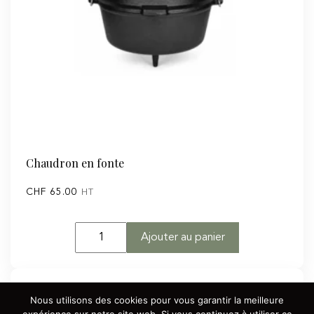
Chaudron en fonte
CHF
65.00
HT
quantité
Ajouter au panier
de
Chaudron
en
Nous utilisons des cookies pour vous garantir la meilleure
fonte