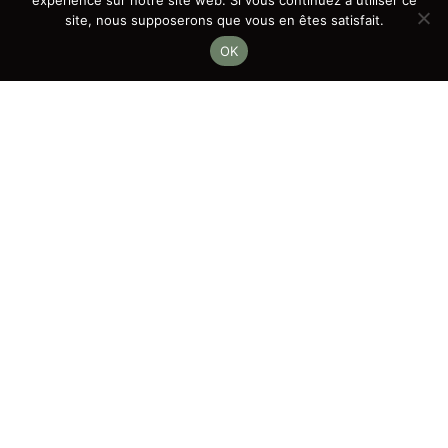
expérience sur notre site web. Si vous continuez à utiliser ce
site, nous supposerons que vous en êtes satisfait.
OK
Plateau de barman
CHF
5.00
HT