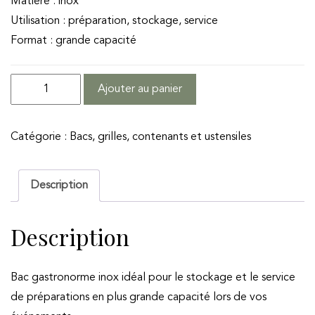
Matière : inox
Utilisation : préparation, stockage, service
Format : grande capacité
quantité
Ajouter au panier
de
Bac
Catégorie :
Bacs, grilles, contenants et ustensiles
GN
1/1
Description
Description
Bac gastronorme inox idéal pour le stockage et le service
de préparations en plus grande capacité lors de vos