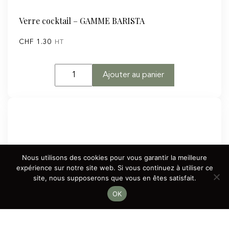
Verre cocktail – GAMME BARISTA
CHF
1.30
HT
quantité
Ajouter au panier
de
Verre
cocktail
-
GAMME
BARISTA
Nous utilisons des cookies pour vous garantir la meilleure
expérience sur notre site web. Si vous continuez à utiliser ce
site, nous supposerons que vous en êtes satisfait.
OK