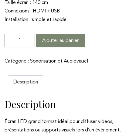
Taille écran : 140 cm
Connexions : HDMI / USB
Installation : simple et rapide
quantité
Ajouter au panier
de
TV
Catégorie :
Sonorisation et Audiovisuel
LED
140cm
Description
Description
Écran LED grand format idéal pour diffuser vidéos,
présentations ou supports visuels lors d’un événement.