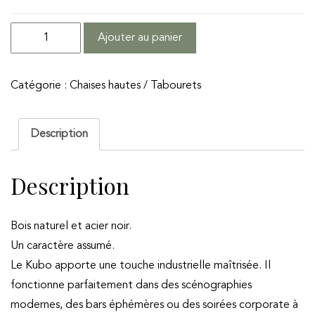
quantité
Ajouter au panier
de
Tabouret
Catégorie :
Chaises hautes / Tabourets
de
Bar
KUBO
Description
Description
Bois naturel et acier noir.
Un caractère assumé.
Le Kubo apporte une touche industrielle maîtrisée. Il
fonctionne parfaitement dans des scénographies
modernes, des bars éphémères ou des soirées corporate à