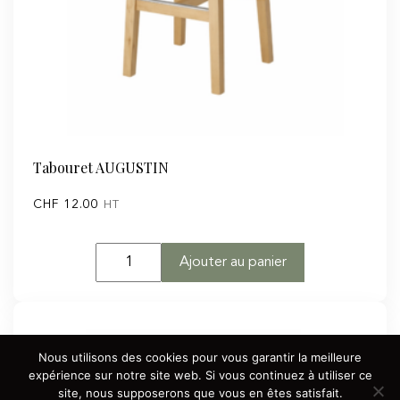
Tabouret AUGUSTIN
CHF
12.00
HT
quantité
Ajouter au panier
de
Tabouret
AUGUSTIN
Nous utilisons des cookies pour vous garantir la meilleure
expérience sur notre site web. Si vous continuez à utiliser ce
site, nous supposerons que vous en êtes satisfait.