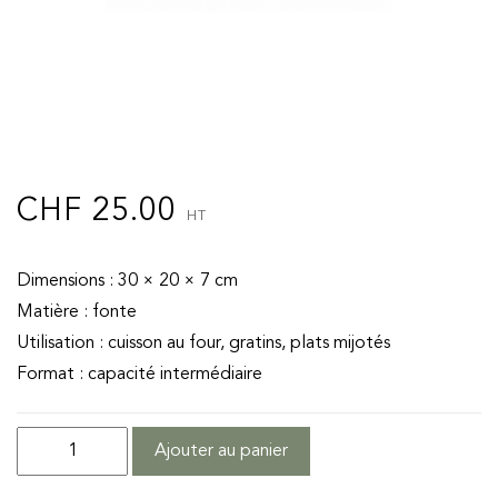
CHF
25.00
HT
Dimensions : 30 × 20 × 7 cm
Matière : fonte
Utilisation : cuisson au four, gratins, plats mijotés
Format : capacité intermédiaire
quantité
Ajouter au panier
de