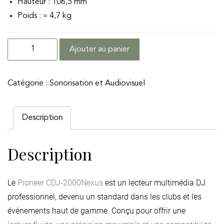
Hauteur : 106,5 mm
Poids : ≈ 4,7 kg
quantité
Ajouter au panier
de
Pioneer
Catégorie :
Sonorisation et Audiovisuel
CDJ-
2000
Nexus
Description
Description
Le
Pioneer CDJ-2000
Nexus
est un lecteur multimédia DJ
professionnel, devenu un standard dans les clubs et les
événements haut de gamme. Conçu pour offrir une