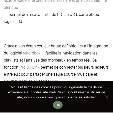
lecture fluide, une précision maximale et une compatibilité
étendue
, il permet de mixer à partir de CD, clé USB, carte SD ou
logiciel DJ.
Grâce à son écran couleur haute définition et à l’intégration
du logiciel
rekordbox
, il facilite la navigation dans les
playlists et l’analyse des morceaux en temps réel. Sa
fonction
Pro DJ Link
permet de connecter plusieurs lecteurs
entre eux pour partager une seule source musicale et
synchroniser les performances.
Nous utilisons des cookies pour vous garantir la meilleure
expérience sur notre site web. Si vous continuez à utiliser ce
site, nous supposerons que vous en êtes satisfait.
OK
Fiable, robuste et intuitif, le CDJ-2000 Nexus est idéal pour
les DJ sets professionnels, mariages, soirées privées et