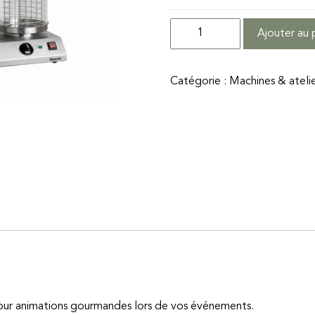
quantité
Ajouter au 
de
Machine
Catégorie :
Machines & ateli
à
Hot-
Dog
our animations gourmandes lors de vos événements.