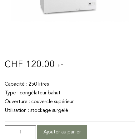
CHF
120.00
HT
Capacité : 250 litres
Type : congélateur bahut
Ouverture : couvercle supérieur
Utilisation : stockage surgelé
quantité
Ajouter au panier
de