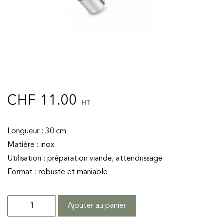
CHF
11.00
HT
Longueur : 30 cm
Matière : inox
Utilisation : préparation viande, attendrissage
Format : robuste et maniable
quantité
Ajouter au panier
de