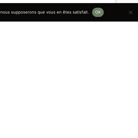
e, nous supposerons que vous en êtes satisfait.
OK
Prenez contact
hemin Marc Charrot 2 - 1228 Plan-les-Ouates
076 630 51 11
ontact@jcl-swissevent.ch