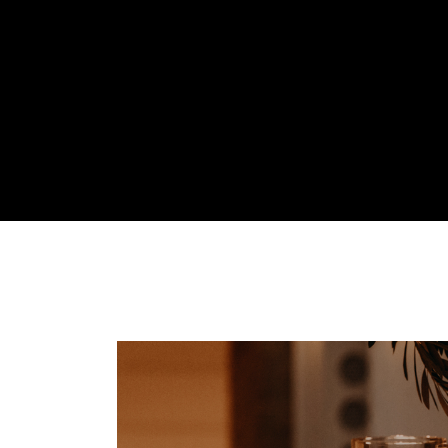
For
Formule Élégance