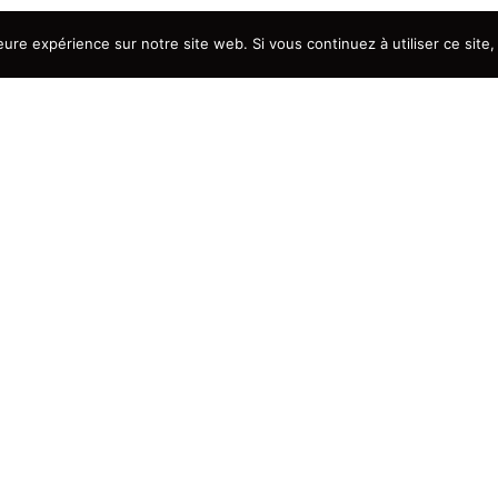
eure expérience sur notre site web. Si vous continuez à utiliser ce sit
Explore
 On
Accueil
C
L’agence
Mariage
Entreprise
c
Événement de vie
Contact