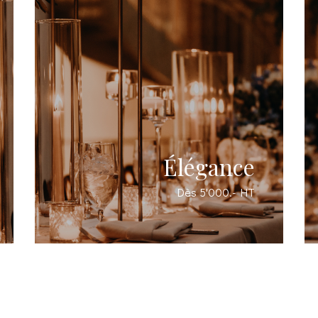
écoratifs et arrangements
 de table, tables,
floraux :
e et livre d’or, cérémonie,
bar, lounge, coin enfants
(jeux inclus)
gnalétique et papeterie :
envenue et plan de table
alisés, numéros de table,
places et menus assortis
e et livre d’or
Créations :
Élégance
sés, personnalisation fond
ités personnalisés
photo
Dès 5'000.- HT
haut de gamme
Find out more