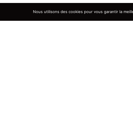
Nous utilisons des cookies pour vous garantir la meill
JCL Swiss Event
Votre événement, conçu avec soin et passion.
s’occupe de chaque étape pour vous offrir une
expérience fluide et réussie.
À vous de vivre le moment !