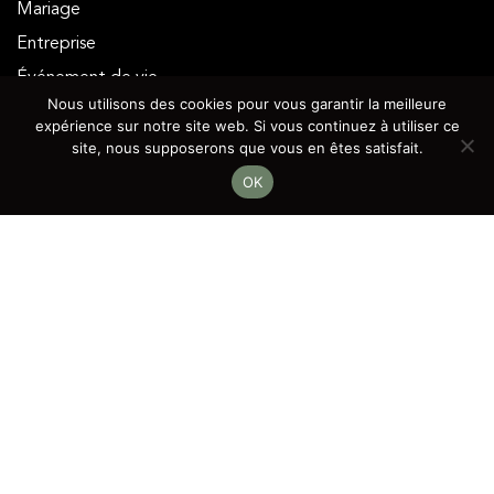
Mariage
Entreprise
Événement de vie
Nous utilisons des cookies pour vous garantir la meilleure
Contact
expérience sur notre site web. Si vous continuez à utiliser ce
site, nous supposerons que vous en êtes satisfait.
Prenez contact
OK
Chemin Marc Charrot 2 - 1228 Plan-les-Ouates
076 630 51 11
contact@jcl-swissevent.ch